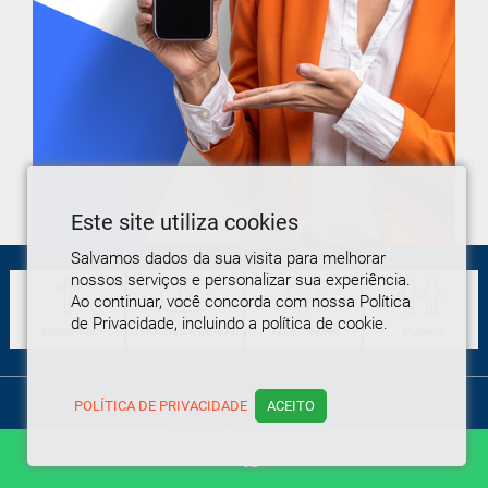
Este site utiliza cookies
Salvamos dados da sua visita para melhorar
nossos serviços e personalizar sua experiência.
Ao continuar, você concorda com nossa Política
de Privacidade, incluindo a política de cookie.
MEMORIAL
PROGRAMA
CUIDAR
MEU
CUIDAR
PLANOS
Copyright © 2020
Cuidar Assistência
.
POLÍTICA DE PRIVACIDADE
ACEITO
Todos os direitos reservados.