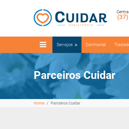
Centra
(37
Serviços
Cerimonial
Traslad
Parceiros Cuidar
Home
Parceiros Cuidar