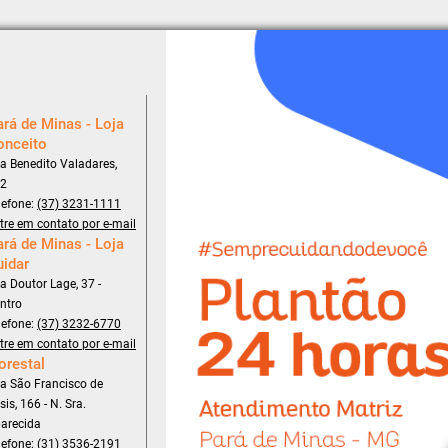
rá de Minas - Loja
onceito
a Benedito Valadares,
2
lefone:
(37) 3231-1111
tre em contato por e-mail
rá de Minas - Loja
uidar
a Doutor Lage, 37 -
ntro
lefone:
(37) 3232-6770
tre em contato por e-mail
orestal
a São Francisco de
sis, 166 - N. Sra.
arecida
lefone:
(31) 3536-2191