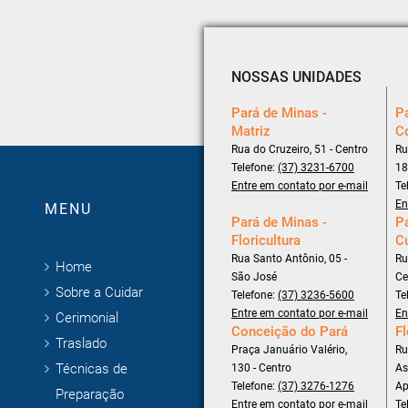
NOSSAS UNIDADES
Pará de Minas -
Pa
Matriz
C
Rua do Cruzeiro, 51 - Centro
Ru
Telefone:
(37) 3231-6700
18
Entre em contato por e-mail
Te
En
MENU
Pará de Minas -
Pa
Floricultura
C
Rua Santo Antônio, 05 -
Ru
Home
São José
Ce
Sobre a Cuidar
Telefone:
(37) 3236-5600
Te
Entre em contato por e-mail
En
Cerimonial
Conceição do Pará
Fl
Traslado
Praça Januário Valério,
Ru
Técnicas de
130 - Centro
As
Telefone:
(37) 3276-1276
Ap
Preparação
Entre em contato por e-mail
Te