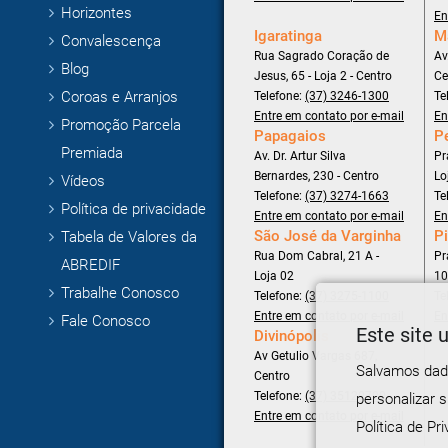
Horizontes
En
Igaratinga
M
Convalescença
Rua Sagrado Coração de
Av
Blog
Jesus, 65 - Loja 2 - Centro
Ce
Coroas e Arranjos
Telefone:
(37) 3246-1300
Te
Entre em contato por e-mail
En
Promoção Parcela
Papagaios
P
Premiada
Av. Dr. Artur Silva
Pr
Bernardes, 230 - Centro
Lo
Vídeos
Telefone:
(37) 3274-1663
Te
Política de privacidade
Entre em contato por e-mail
En
São José da Varginha
Pi
Tabela de Valores da
Rua Dom Cabral, 21 A -
Pr
ABREDIF
Loja 02
10
Trabalhe Conosco
Telefone:
(37) 3275-1100
Te
Entre em contato por e-mail
En
Fale Conosco
Este site u
Divinópolis
Av Getulio Vargas 687,
Salvamos dado
Centro
Telefone:
(37) 35120700
personalizar 
Entre em contato por e-mail
Política de Pri