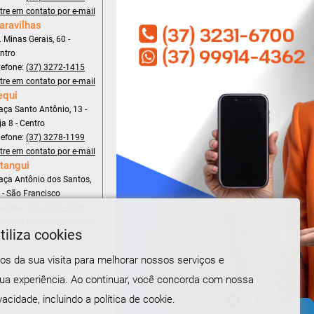
tre em contato por e-mail
aravilhas
. Minas Gerais, 60 -
ntro
lefone:
(37) 3272-1415
tre em contato por e-mail
equi
aça Santo Antônio, 13 -
ja 8 - Centro
lefone:
(37) 3278-1199
tre em contato por e-mail
tangui
aça Antônio dos Santos,
 - São Francisco
lefone:
(37) 3271-1696
tre em contato por e-mail
tiliza cookies
s da sua visita para melhorar nossos serviços e
sua experiência. Ao continuar, você concorda com nossa
vacidade, incluindo a política de cookie.