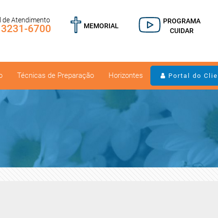
l de Atendimento
PROGRAMA
MEMORIAL
) 3231-6700
CUIDAR
o
Técnicas de Preparação
Horizontes
Portal do Cli