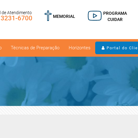
l de Atendimento
PROGRAMA
MEMORIAL
) 3231-6700
CUIDAR
o
Técnicas de Preparação
Horizontes
Portal do Cli