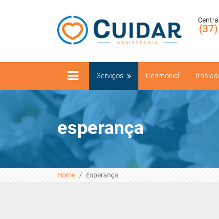
Centra
(37
Serviços
Cerimonial
Traslad
esperança
Home
Esperança