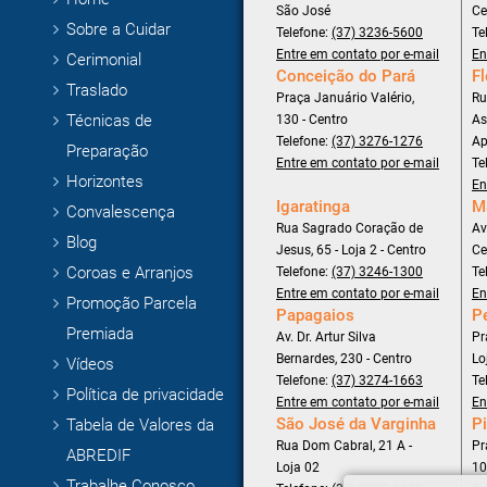
São José
Ce
Sobre a Cuidar
Telefone:
(37) 3236-5600
Te
Entre em contato por e-mail
En
Cerimonial
Conceição do Pará
Fl
Traslado
Praça Januário Valério,
Ru
Técnicas de
130 - Centro
As
Telefone:
(37) 3276-1276
Ap
Preparação
Entre em contato por e-mail
Te
Horizontes
En
Igaratinga
M
Convalescença
Rua Sagrado Coração de
Av
Blog
Jesus, 65 - Loja 2 - Centro
Ce
Coroas e Arranjos
Telefone:
(37) 3246-1300
Te
Entre em contato por e-mail
En
Promoção Parcela
Papagaios
P
Premiada
Av. Dr. Artur Silva
Pr
Bernardes, 230 - Centro
Lo
Vídeos
Telefone:
(37) 3274-1663
Te
Política de privacidade
Entre em contato por e-mail
En
São José da Varginha
Pi
Tabela de Valores da
Rua Dom Cabral, 21 A -
Pr
ABREDIF
Loja 02
10
Trabalhe Conosco