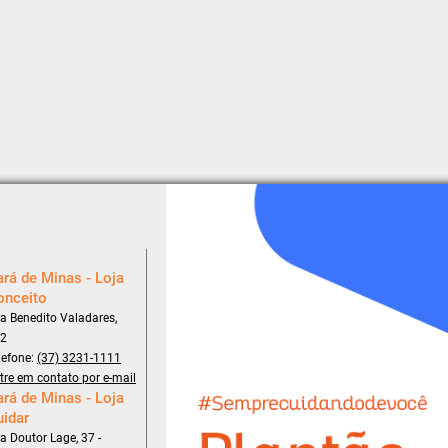
rá de Minas - Loja
onceito
a Benedito Valadares,
2
lefone:
(37) 3231-1111
tre em contato por e-mail
rá de Minas - Loja
uidar
a Doutor Lage, 37 -