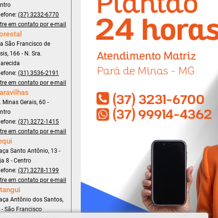
ntro
lefone:
(37) 3232-6770
tre em contato por e-mail
orestal
a São Francisco de
sis, 166 - N. Sra.
arecida
lefone:
(31) 3536-2191
tre em contato por e-mail
aravilhas
. Minas Gerais, 60 -
ntro
lefone:
(37) 3272-1415
tre em contato por e-mail
equi
aça Santo Antônio, 13 -
ja 8 - Centro
lefone:
(37) 3278-1199
tre em contato por e-mail
tangui
aça Antônio dos Santos,
 - São Francisco