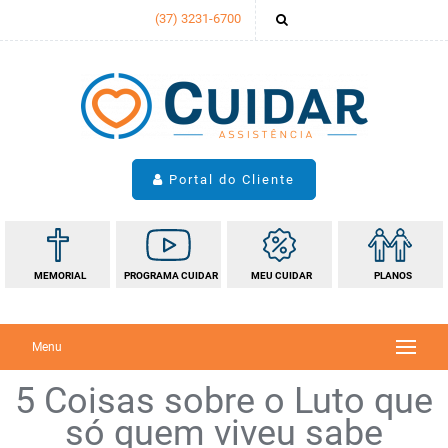
(37) 3231-6700
Portal do Cliente
MEMORIAL
PROGRAMA
CUIDAR
MEU
CUIDAR
PLANOS
Menu
Sobre a Cuidar
Loja de Convalescença
Blog
Coroas e Arranjos
Promoção Parcela Premiada
Programa Cuidar
Tabela de Valores da ABREDIF
Trabalhe Conosco
Fale Conosco
5 Coisas sobre o Luto que
só quem viveu sabe