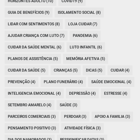
HORIZONTES ADULTO (10)
COVID19 (9)
GUIA DE BENEFÍCIOS (9)
ISOLAMENTO SOCIAL (8)
LIDAR COM SENTIMENTOS (8)
LOJA CUIDAR (7)
AJUDAR CRIANÇA COM LUTO (7)
PANDEMIA (6)
CUIDAR DA SAÚDE MENTAL (6)
LUTO INFANTIL (6)
PLANOS DE ASSISTÊNCIA (5)
MEMÓRIA AFETIVA (5)
CUIDAR DA SAÚDE (5)
CRIANÇAS (5)
DICAS (5)
CUIDAR (4)
PREVENÇÃO (4)
PLANO FUNERÁRIO (4)
SAÚDE EMOCIONAL (4)
INTELIGENCIA EMOCIONAL (4)
DEPRESSÃO (4)
ESTRESSE (4)
SETEMBRO AMARELO (4)
SAÚDE (3)
PARCEIROS COMERCIAIS (3)
PERDOAR (3)
APOIO A FAMILIA (3)
PENSAMENTO POSITIVO (3)
ATIVIDADE FÍSICA (3)
DIA DOS NAMORADOS (3)
RESSIGNIFICAR DATAS (3)