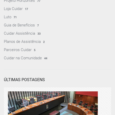
Projeto Horizontes
77
Loja Cuidar
17
Luto
71
Guia de Benefícios
7
Cuidar Assistência
33
Planos de Assistência
2
Parceiros Cuidar
5
Cuidar na Comunidade
44
ÚLTIMAS POSTAGENS