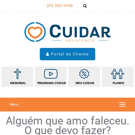
(37) 3231-6700
Portal do Cliente
MEMORIAL
PROGRAMA
CUIDAR
MEU
CUIDAR
PLANOS
Menu
Sobre a Cuidar
Loja de Convalescença
Blog
Coroas e Arranjos
Promoção Parcela Premiada
Programa Cuidar
Tabela de Valores da ABREDIF
Trabalhe Conosco
Fale Conosco
Alguém que amo faleceu.
O que devo fazer?