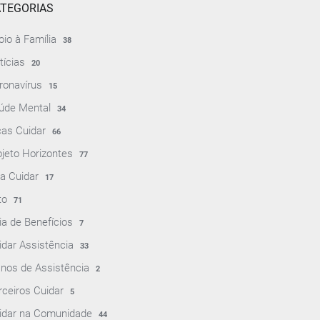
TEGORIAS
oio à Família
38
tícias
20
ronavírus
15
úde Mental
34
cas Cuidar
66
ojeto Horizontes
77
ja Cuidar
17
to
71
ia de Benefícios
7
idar Assistência
33
anos de Assistência
2
rceiros Cuidar
5
idar na Comunidade
44