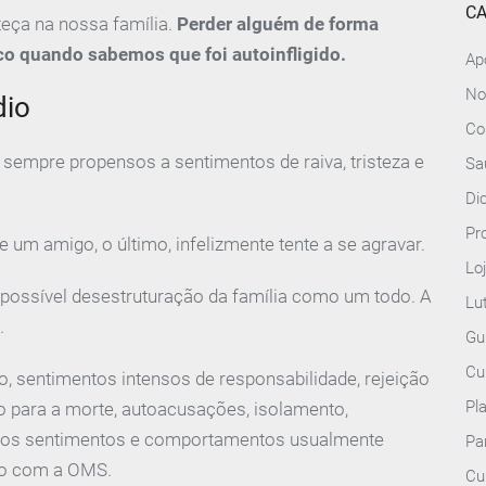
CA
eça na nossa família.
Perder alguém de forma
co quando sabemos que foi autoinfligido.
Ap
No
dio
Co
sempre propensos a sentimentos de raiva, tristeza e
Sa
Di
Pr
 um amigo, o último, infelizmente tente a se agravar.
Lo
 possível desestruturação da família como um todo. A
Lu
.
Gu
Cu
o, sentimentos intensos de responsabilidade, rejeição
Pl
o para a morte, autoacusações, isolamento,
 dos sentimentos e comportamentos usualmente
Pa
rdo com a OMS.
Cu