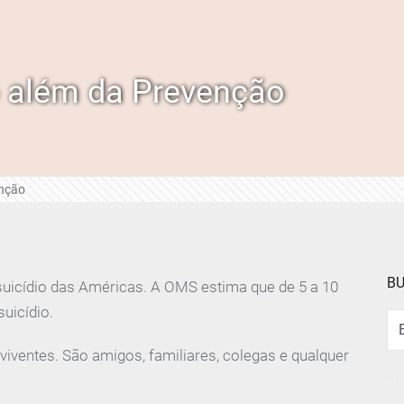
 além da Prevenção
enção
B
suicídio das Américas. A OMS estima que de 5 a 10
uicídio.
Busc
ventes. São amigos, familiares, colegas e qualquer