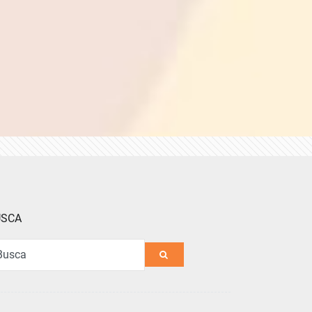
USCA
a