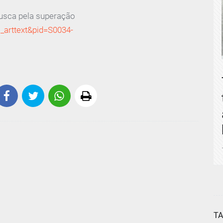
 busca pela superação
i_arttext&pid=S0034-
T