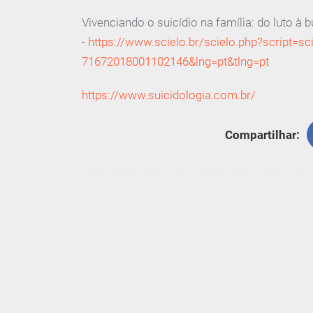
Vivenciando o suicídio na família: do luto à
-
https://www.scielo.br/scielo.php?script=sc
71672018001102146&lng=pt&tlng=pt
https://www.suicidologia.com.br/
Compartilhar: