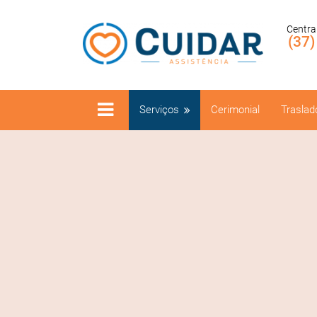
Centra
(37
Serviços
Cerimonial
Traslad