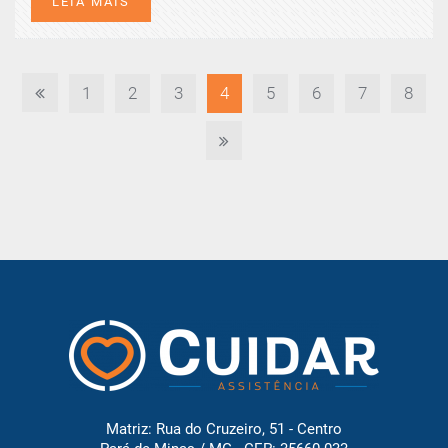
LEIA MAIS
1
2
3
4
5
6
7
8
Matriz: Rua do Cruzeiro, 51 - Centro