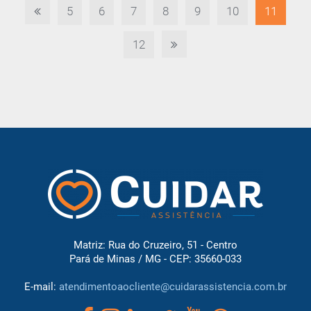
5
6
7
8
9
10
11
12
Matriz: Rua do Cruzeiro, 51 - Centro
Pará de Minas / MG - CEP: 35660-033
E-mail:
atendimentoaocliente@cuidarassistencia.com.br